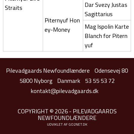
Dar Svezy Justas
Straits
Sagittarius
Piternyuf Hon
Mag Ispolin Karte
ey-Money
Blanch for Pitern
yuf
Pilevadgaards Newfoundlændere
Odensevej 80
5800 Nyborg
Danmark
53 55 53 72
kontakt@pilevadgaards.dk
COPYRIGHT © 2026 - PILEVADGAARDS
NEWFOUNDLÆNDERE
UDVIKLET AF
GO2NET.DK