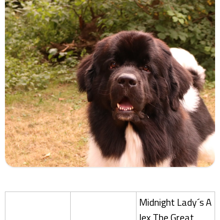
Midnight Lady´s A
lex The Great